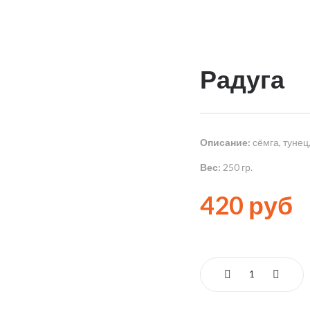
Радуга
Описание:
сёмга, тунец,
Вес:
250 гр.
420 руб