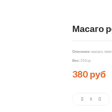
Масаго 
Описание:
масаго, сёмг
Вес:
210 гр.
380 руб