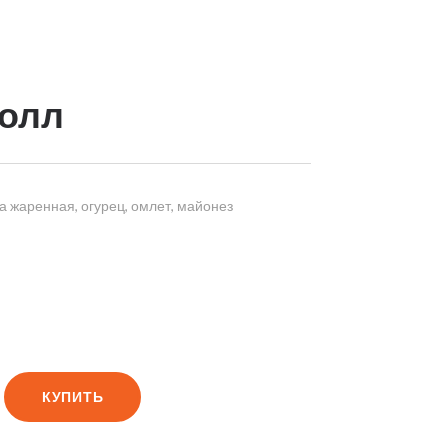
ролл
а жаренная, огурец, омлет, майонез
КУПИТЬ