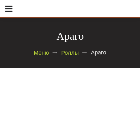
Араго
Араго
Меню
Роллы