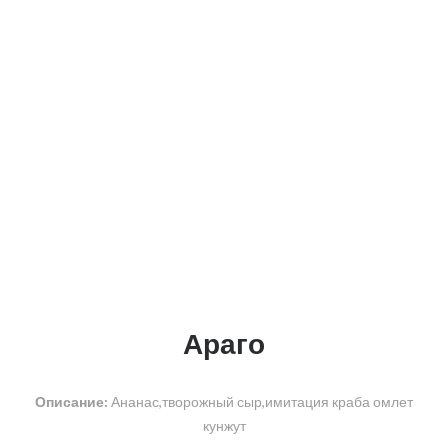
Араго
Описание:
Ананас,творожный сыр,имитация краба омлет
кунжут